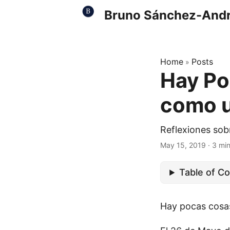
Bruno Sánchez-And
Home
Posts
»
Hay Po
como u
Reflexiones sobr
May 15, 2019
·
3 mi
Table of C
Hay pocas cosas