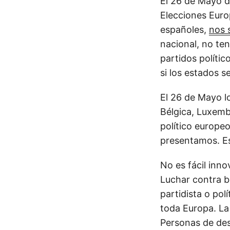
El 26 de Mayo d
Elecciones Euro
españoles,
nos 
nacional, no te
partidos políti
si los estados 
El 26 de Mayo l
Bélgica, Luxemb
político europe
presentamos. E
No es fácil inno
Luchar contra bu
partidista o po
toda Europa. La
Personas de des