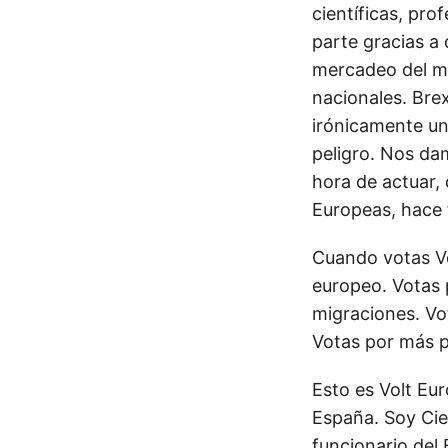
científicas, pr
parte gracias a
mercadeo del mi
nacionales. Brex
irónicamente un
peligro. Nos dam
hora de actuar,
Europeas, hace f
Cuando votas Vo
europeo. Votas p
migraciones. Vot
Votas por más p
Esto es Volt Eu
España. Soy Cie
funcionario del