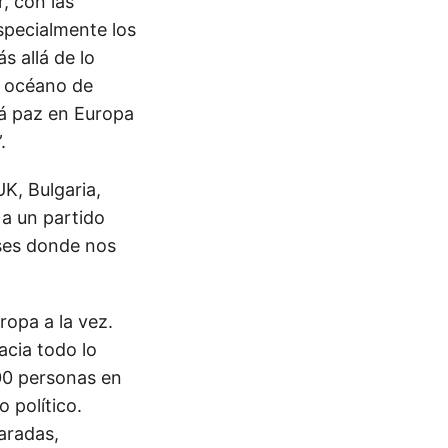
, con las
specialmente los
s allá de lo
n océano de
rá paz en Europa
.
K, Bulgaria,
 a un partido
ses donde nos
ropa a la vez.
acia todo lo
00 personas en
 político.
aradas,