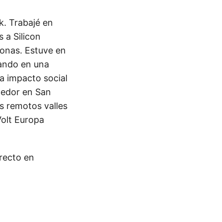
k. Trabajé en
 a Silicon
sonas. Estuve en
jando en una
a impacto social
ndedor en San
s remotos valles
Volt Europa
recto en