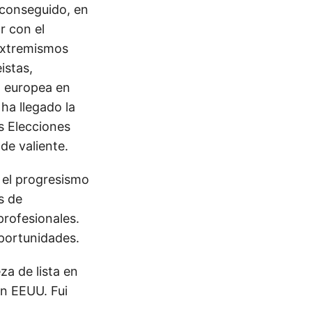
 conseguido, en
r con el
 extremismos
istas,
d europea en
 ha llegado la
s Elecciones
 de valiente.
 el progresismo
s de
profesionales.
portunidades.
a de lista en
en EEUU. Fui