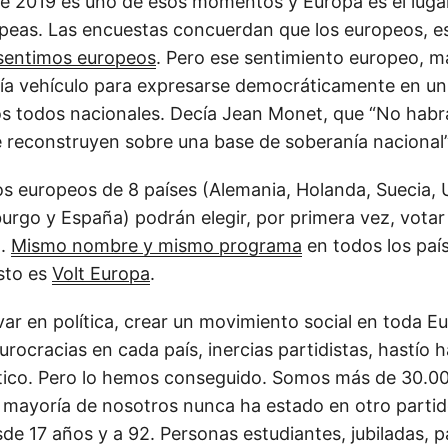
e 2019 es uno de esos momentos y Europa es el lugar
peas. Las encuestas concuerdan que los europeos, e
sentimos europeos
. Pero ese sentimiento europeo, má
nía vehículo para expresarse democráticamente en u
cos todos nacionales. Decía Jean Monet, que “No hab
se reconstruyen sobre una base de soberanía nacional”
os europeos de 8 países (Alemania, Holanda, Suecia, U
urgo y España) podrán elegir, por primera vez, votar
o.
Mismo nombre y mismo programa
en todos los paí
sto es
Volt Europa
.
var en política, crear un movimiento social en toda Eu
rocracias en cada país, inercias partidistas, hastío h
lítico. Pero lo hemos conseguido. Somos más de 30.0
 mayoría de nosotros nunca ha estado en otro partido
de 17 años y a 92. Personas estudiantes, jubiladas, p