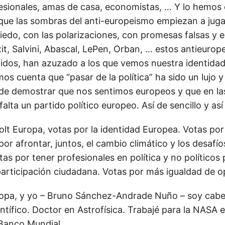
ofesionales, amas de casa, economistas, … Y lo hemos
 que las sombras del anti-europeismo empiezan a juga
edo, con las polarizaciones, con promesas falsas y
it, Salvini, Abascal, LePen, Orban, … estos antieurope
idos, han azuzado a los que vemos nuestra identida
os cuenta que “pasar de la política” ha sido un lujo y
 de demostrar que nos sentimos europeos y que en la
alta un partido político europeo. Así de sencillo y así
lt Europa, votas por la identidad Europea. Votas por
or afrontar, juntos, el cambio climático y los desafío
as por tener profesionales en política y no políticos 
articipación ciudadana. Votas por más igualdad de o
ropa, y yo – Bruno Sánchez-Andrade Nuño – soy cabez
ntífico. Doctor en Astrofísica. Trabajé para la NASA 
 Banco Mundial.