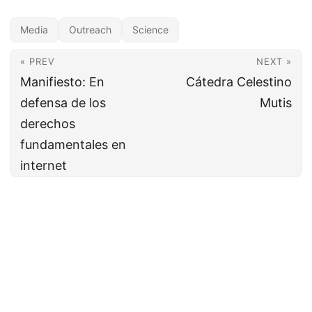
Media
Outreach
Science
« PREV
NEXT »
Manifiesto: En
Cátedra Celestino
defensa de los
Mutis
derechos
fundamentales en
internet
© 2026
Bruno Sánchez-Andrade Nuño
·
Powered by
Hugo
&
PaperMod