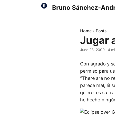
Bruno Sánchez-And
Home
Posts
»
Jugar 
June 23, 2009
·
4 m
Con agrado y so
permiso para us
“There are no re
parece mal, él s
quiere, es su tra
he hecho ningún 