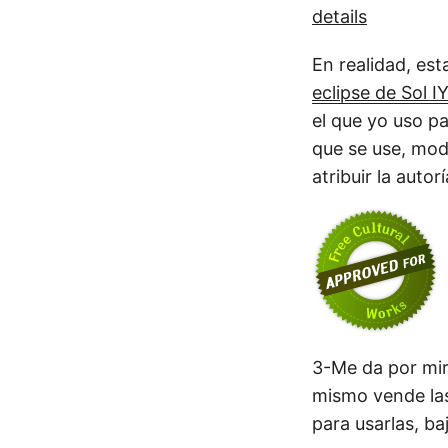
En realidad, es
eclipse de Sol 
el que yo uso p
que se use, modi
atribuir la autor
3-Me da por mir
mismo vende las 
para usarlas, ba