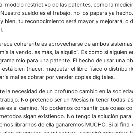
l modelo restrictivo de las patentes, como la medicin
Nuestro sueldo es el trabajo, no los papers ya hecho. 
y bien, tu reconocimiento será mayor y mejorará, o d
l.
rece coherente es aprovecharse de ambos sistemas:
a mía la vendo, es más, la alquilo”. Es como si alguien 
grama mío para una patente. El hecho de usar una obr
stá bien (hacer, maquetar el libro físico o distribuir
taría mal es cobrar por vender copias digitales.
ste la necesidad de un profundo cambio en la socieda
 trabajo. No pretendo ser un Mesías ni tener todas la
se es el camino. No podemos consentir que cosas c
métodos sigan existiendo. No tengo la solución para e
demos librarnos de ella ganaremos MUCHO. Si al final
 algo de sentido en mi cabeza, escribiré más sobre l