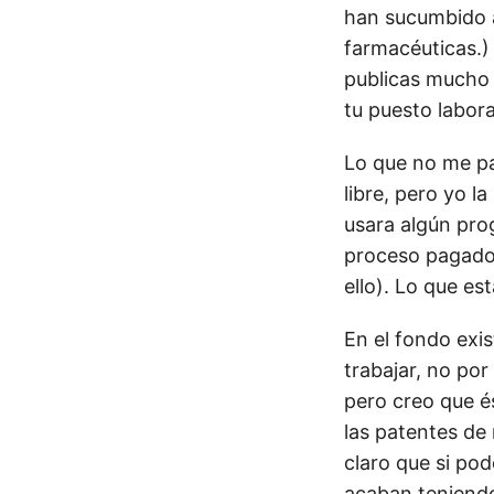
han sucumbido a
farmacéuticas.) 
publicas mucho 
tu puesto labora
Lo que no me pa
libre, pero yo l
usara algún pro
proceso pagado e
ello). Lo que es
En el fondo exi
trabajar, no por
pero creo que é
las patentes de 
claro que si po
acaban teniendo