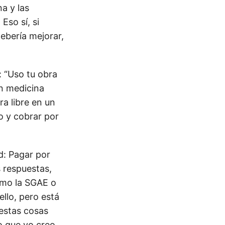
a y las
Eso sí, si
ebería mejorar,
 “Uso tu obra
en medicina
a libre en un
lo y cobrar por
d: Pagar por
s respuestas,
omo la SGAE o
llo, pero está
 estas cosas
o que yo creo