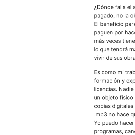
¿Dónde falla el 
pagado, no la ob
El beneficio par
paguen por hacer
más veces tiene
lo que tendrá m
vivir de sus obr
Es como mi trab
formación y expe
licencias. Nadie
un objeto físico
copias digitales
.mp3 no hace que
Yo puedo hacer 
programas, canc