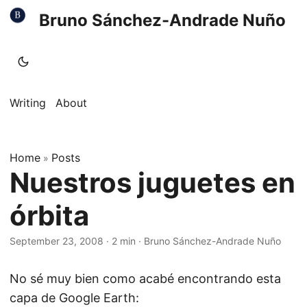
Bruno Sánchez-Andrade Nuño
Writing
About
Home
Posts
»
Nuestros juguetes en
órbita
September 23, 2008
·
2 min
·
Bruno Sánchez-Andrade Nuño
No sé muy bien como acabé encontrando esta
capa de Google Earth: