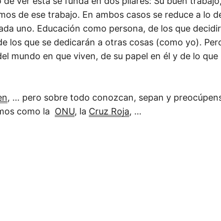
 de ver ésta se funda en dos pilares: Su buen trabajo,
os de ese trabajo. En ambos casos se reduce a lo de
ada uno. Educación como persona, de los que decidir
de los que se dedicarán a otras cosas (como yo). Per
el mundo en que viven, de su papel en él y de lo que
en
, … pero sobre todo conozcan, sepan y preocúpen
smos como la
ONU
, la
Cruz Roja
, …