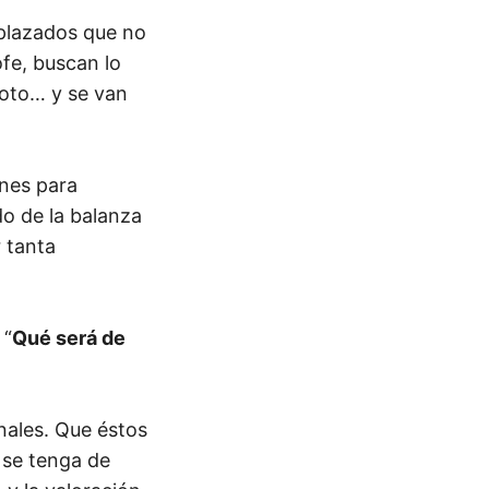
splazados que no
ofe, buscan lo
foto… y se van
ones para
do de la balanza
 tanta
 “
Qué será de
nales. Que éstos
e se tenga de