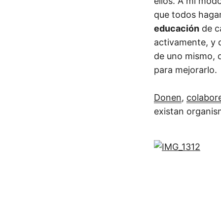
ellos. A mi modo
que todos hagam
educación
de c
activamente, y 
de uno mismo, d
para mejorarlo.
Donen
,
colabor
existan organi