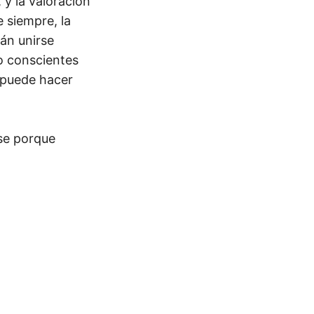
 y la valoración
 siempre, la
án unirse
o conscientes
 puede hacer
se porque