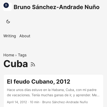
Bruno Sánchez-Andrade Nuño
Writing
About
Home
Tags
»
Cuba
El feudo Cubano, 2012
Hace unos días estuve en la Habana, Cuba, con mi padre
de vacaciones. Tenía muchas ganas de ir, y aprender. Me
preguntaba ¿Qué es lo que opina el cubano de la calle?
April 14, 2012
·
10 min
·
Bruno Sánchez-Andrade Nuño
¿Qué es el régimen revolucionario, en términos reales?