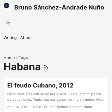
Bruno Sánchez-Andrade Nuño
Writing
About
Home
Tags
»
Habana
El feudo Cubano, 2012
Hace unos días estuve en la Habana, Cuba, con mi padre
de vacaciones. Tenía muchas ganas de ir, y aprender. Me
preguntaba ¿Qué es lo que opina el cubano de la calle?
April 14, 2012
·
10 min
·
Bruno Sánchez-Andrade Nuño
¿Qué es el régimen revolucionario, en términos reales?