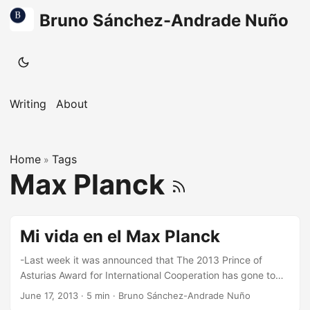
Bruno Sánchez-Andrade Nuño
Writing
About
Home
Tags
»
Max Planck
Mi vida en el Max Planck
-Last week it was announced that The 2013 Prince of
Asturias Award for International Cooperation has gone to
the Max Planck Society. The Asturias newspaper “El
June 17, 2013
·
5 min
·
Bruno Sánchez-Andrade Nuño
comercio” asked me to tell their readers how is it to make a